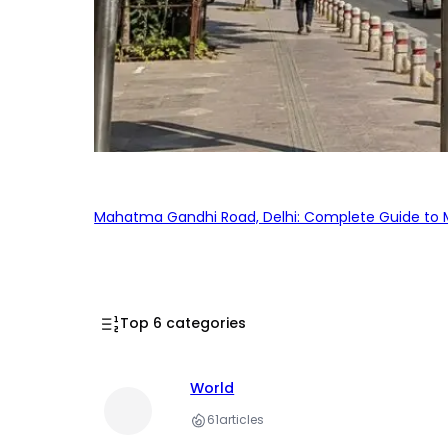
Mahatma Gandhi Road, Delhi: Complete Guide to MG
Top 6 categories
World
61
articles