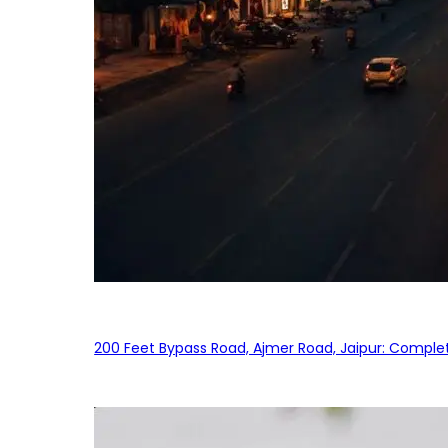
200 Feet Bypass Road, Ajmer Road, Jaipur: Complet